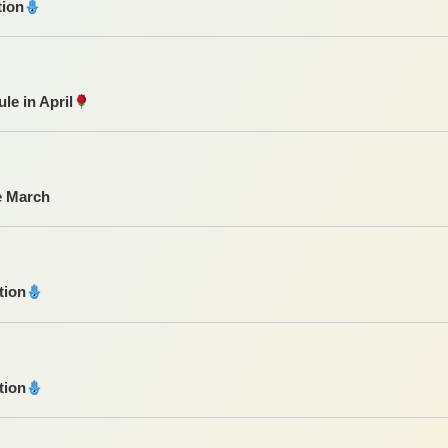
tion
le in April
e March
tion
tion