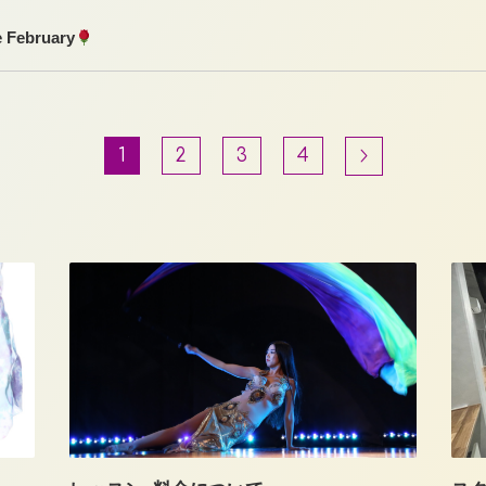
 February
1
2
3
4