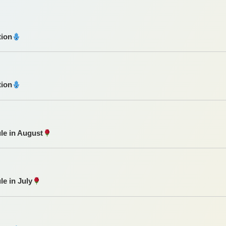
tion
tion
le in August
le in July