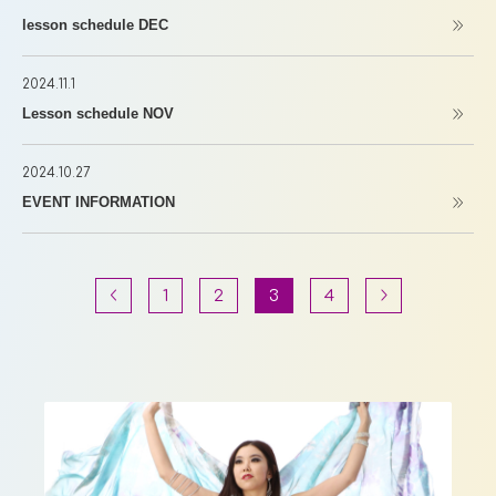
lesson schedule DEC
2024.11.1
Lesson schedule NOV
2024.10.27
EVENT INFORMATION
1
2
3
4